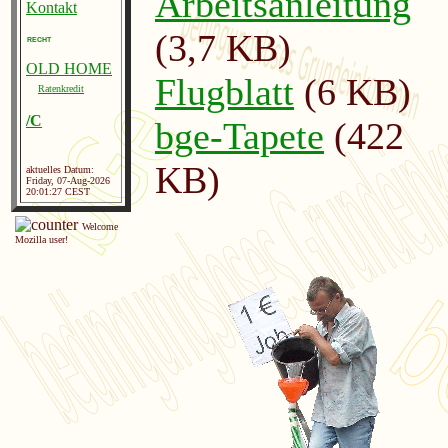
Arbeitsanleitung
Kontakt
(3,7 KB)
RECHT
OLD HOME
Flugblatt
(6 KB)
Ratenkredit
/C
bge-Tapete
(422
KB)
aktuelles Datum:
Friday, 07-Aug-2026
20:01:27 CEST
Welcome
Mozilla user!