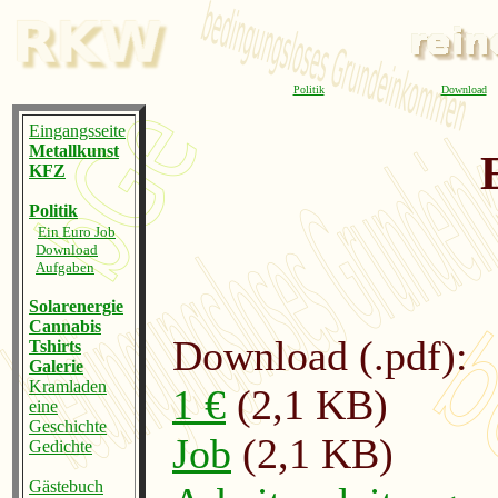
Politik
Download
Eingangsseite
Metallkunst
KFZ
Politik
Ein Euro Job
Download
Aufgaben
Solarenergie
Cannabis
Download (.pdf):
Tshirts
Galerie
Kramladen
1 €
(2,1 KB)
eine
Geschichte
Job
(2,1 KB)
Gedichte
Gästebuch