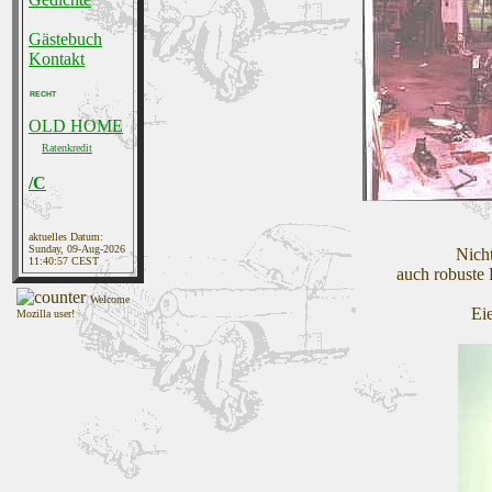
Gästebuch
Kontakt
RECHT
OLD HOME
Ratenkredit
/C
aktuelles Datum:
Sunday, 09-Aug-2026
Nicht
11:40:57 CEST
auch robuste 
Welcome
Ei
Mozilla user!