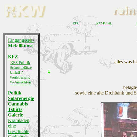
KFZ
KFZ-Politik
Eingangsseite
Metallkunst
KFZ
alles was h
KFZ-Politik
Schrottplätze
Unfall ?
Werkbericht
W-Ansichten
betagt
Politik
sowie eine alte Drehbank und S
Solarenergie
Cannabis
Tshirts
Galerie
Kramladen
eine
Geschichte
Gedichte