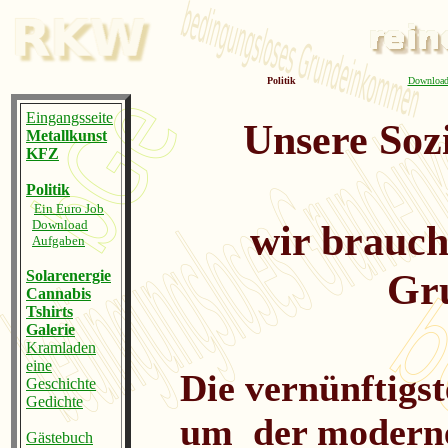
Politik
Downloa
Eingangsseite
Unsere Sozi
Metallkunst
KFZ
Politik
Ein Euro Job
Download
wir brauch
Aufgaben
Gr
Solarenergie
Cannabis
Tshirts
Galerie
Kramladen
eine
Die vernünftigs
Geschichte
Gedichte
um der moderne
Gästebuch