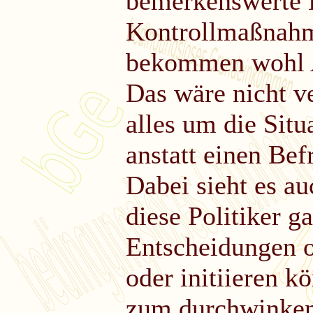
bemerkenswerte E
Kontrollmaßnahme
bekommen wohl A
Das wäre nicht v
alles um die Situ
anstatt einen Bef
Dabei sieht es a
diese Politiker g
Entscheidungen o
oder initiieren k
zum durchwinken