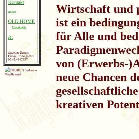
Kontakt
Wirtschaft und 
RECHT
ist ein beding
OLD HOME
Ratenkredit
für Alle und bed
/C
Paradigmenwech
aktuelles Datum:
Friday, 07-Aug-2026
von (Erwerbs-)Ar
00:43:49 CEST
Welcome
neue Chancen de
Mozilla user!
gesellschaftlich
kreativen Potent