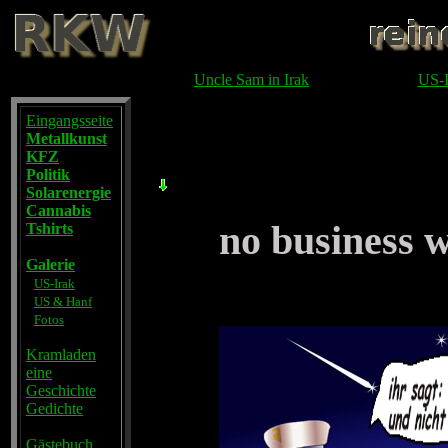
Uncle Sam in Irak
US-I
Eingangsseite
Metallkunst
KFZ
Politik
Solarenergie
Cannabis
no business w
Tshirts
Galerie
US-Irak
US & Hanf
Fotos
Kramladen
eine
Geschichte
Gedichte
Gästebuch