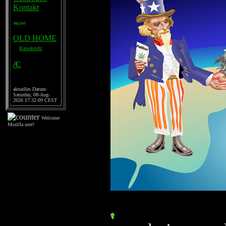
Kontakt
RECHT
OLD HOME
Ratenkredit
/C
aktuelles Datum:
Saturday, 08-Aug-
2026 17:32:09 CEST
Welcome
Mozilla user!