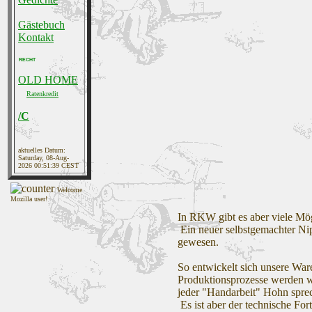
Gästebuch
Kontakt
RECHT
OLD HOME
Ratenkredit
/C
aktuelles Datum:
Saturday, 08-Aug-
2026 00:51:39 CEST
Welcome
Mozilla user!
In RKW gibt es aber viele Mög
Ein neuer selbstgemachter Nip
gewesen.
So entwickelt sich unsere War
Produktionsprozesse werden we
jeder "Handarbeit" Hohn spre
Es ist aber der technische For