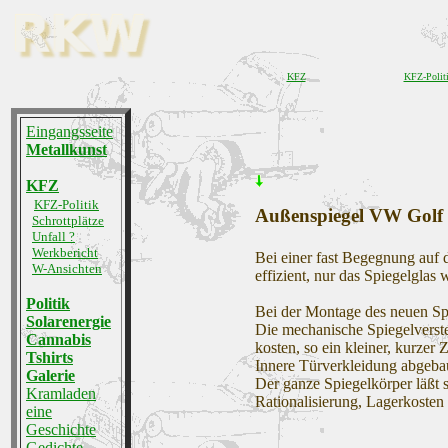
KFZ
KFZ-Polit
Eingangsseite
Metallkunst
KFZ
KFZ-Politik
Außenspiegel VW Golf
Schrottplätze
Unfall ?
Werkbericht
Bei einer fast Begegnung auf
W-Ansichten
effizient, nur das Spiegelgla
Politik
Bei der Montage des neuen Spie
Solarenergie
Die mechanische Spiegelverstel
Cannabis
kosten, so ein kleiner, kurzer 
Tshirts
Innere Türverkleidung abgeba
Galerie
Der ganze Spiegelkörper läßt s
Kramladen
Rationalisierung, Lagerkosten
eine
Geschichte
Gedichte